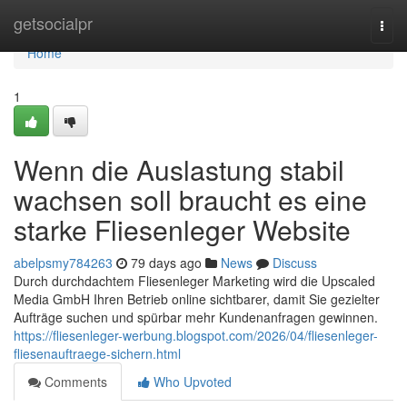
Home
getsocialpr
Togg
navi
Home
1
Wenn die Auslastung stabil
wachsen soll braucht es eine
starke Fliesenleger Website
abelpsmy784263
79 days ago
News
Discuss
Durch durchdachtem Fliesenleger Marketing wird die Upscaled
Media GmbH Ihren Betrieb online sichtbarer, damit Sie gezielter
Aufträge suchen und spürbar mehr Kundenanfragen gewinnen.
https://fliesenleger-werbung.blogspot.com/2026/04/fliesenleger-
fliesenauftraege-sichern.html
Comments
Who Upvoted