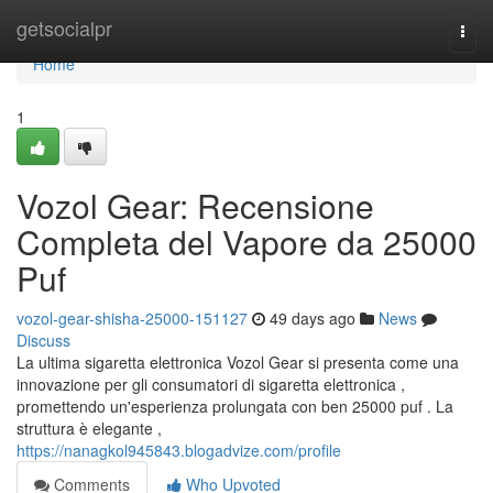
Home
getsocialpr
Togg
navi
Home
1
Vozol Gear: Recensione
Completa del Vapore da 25000
Puf
vozol-gear-shisha-25000-151127
49 days ago
News
Discuss
La ultima sigaretta elettronica Vozol Gear si presenta come una
innovazione per gli consumatori di sigaretta elettronica ,
promettendo un'esperienza prolungata con ben 25000 puf . La
struttura è elegante ,
https://nanagkol945843.blogadvize.com/profile
Comments
Who Upvoted