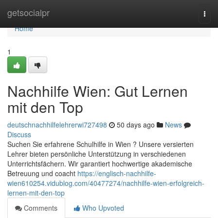
Home
getsocialpr
Togg
navi
Home
1
Nachhilfe Wien: Gut Lernen
mit den Top
deutschnachhilfelehrerwi727498
50 days ago
News
Discuss
Suchen Sie erfahrene Schulhilfe in Wien ? Unsere versierten
Lehrer bieten persönliche Unterstützung in verschiedenen
Unterrichtsfächern. Wir garantiert hochwertige akademische
Betreuung und coacht
https://englisch-nachhilfe-
wien610254.vidublog.com/40477274/nachhilfe-wien-erfolgreich-
lernen-mit-den-top
Comments
Who Upvoted