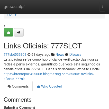
Home
getsocialpr
Togg
navi
Home
1
Links Oficiais: 777SLOT
777slot533908
51 days ago
News
Discuss
Esta página serve como hub oficial de verificação das nossas
redes e perfis externos, garantindo que você está seguindo os
canais oficiais da 777SLOT Canais Verificados: Website Oficial:
https://brontepoxi429068.blogmazing.com/39303182/links-
oficiais-777slot
Comments
Who Upvoted
Comments
Submit a Comment