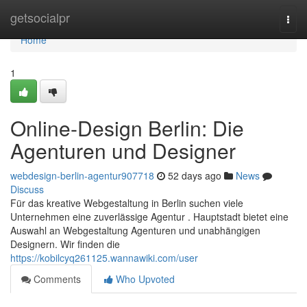
Home
getsocialpr
Togg
navi
Home
1
Online-Design Berlin: Die
Agenturen und Designer
webdesign-berlin-agentur907718
52 days ago
News
Discuss
Für das kreative Webgestaltung in Berlin suchen viele
Unternehmen eine zuverlässige Agentur . Hauptstadt bietet eine
Auswahl an Webgestaltung Agenturen und unabhängigen
Designern. Wir finden die
https://kobilcyq261125.wannawiki.com/user
Comments
Who Upvoted