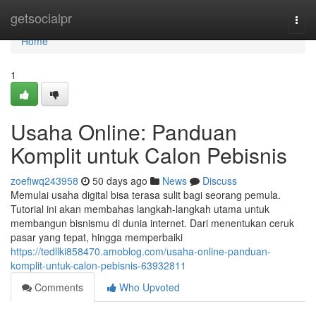
Home
getsocialpr
Togg
navi
Home
1
Usaha Online: Panduan
Komplit untuk Calon Pebisnis
zoefiwq243958
50 days ago
News
Discuss
Memulai usaha digital bisa terasa sulit bagi seorang pemula.
Tutorial ini akan membahas langkah-langkah utama untuk
membangun bisnismu di dunia internet. Dari menentukan ceruk
pasar yang tepat, hingga memperbaiki
https://tedllki858470.amoblog.com/usaha-online-panduan-
komplit-untuk-calon-pebisnis-63932811
Comments
Who Upvoted