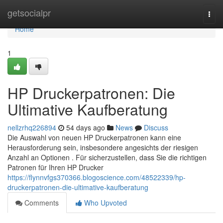
Home
getsocialpr
Togg
navi
Home
1
HP Druckerpatronen: Die
Ultimative Kaufberatung
nellzrhq226894
54 days ago
News
Discuss
Die Auswahl von neuen HP Druckerpatronen kann eine
Herausforderung sein, insbesondere angesichts der riesigen
Anzahl an Optionen . Für sicherzustellen, dass Sie die richtigen
Patronen für Ihren HP Drucker
https://flynnvfgs370366.blogoscience.com/48522339/hp-
druckerpatronen-die-ultimative-kaufberatung
Comments
Who Upvoted