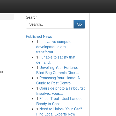
Search
Go
Published News
1
Innovative computer
developments are
transformi...
1
I unable to satisfy that
demand.
1
Unveiling Your Fortune:
no
Blind Bag Ceramic Dice ...
1
Protecting Your Home: A
Guide to Pest Control
1
Cours de photo à Fribourg :
Inscrivez-vous...
1
Finest Trout - Just Landed,
Ready to Cook!
1
Need to Unlock Your Car?
Find Local Experts Now