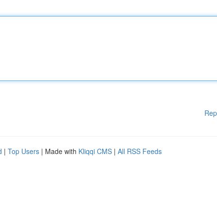
Rep
d
|
Top Users
| Made with
Kliqqi CMS
|
All RSS Feeds