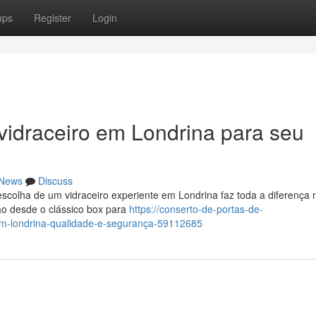
ups
Register
Login
idraceiro em Londrina para seu
News
Discuss
scolha de um vidraceiro experiente em Londrina faz toda a diferença 
vão desde o clássico box para
https://conserto-de-portas-de-
-em-londrina-qualidade-e-segurança-59112685