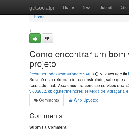
Home
getsocialpr
Home
New
Submit
Gro
Home
1
Como encontrar um bom v
projeto
fechamentodesacadaslondr553408
51 days ago
Se você está reformando ou construindo, sabe que a e
resultado final. Você encontra conosco serviços que 
vi032852.isblog.net/melhores-serviços-de-vidraçaria
Comments
Who Upvoted
Comments
Submit a Comment