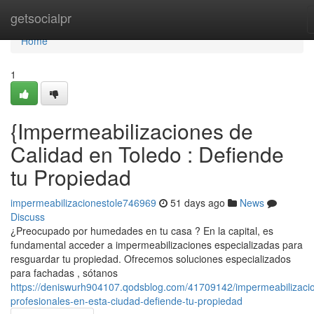
Home
getsocialpr
Home
1
{Impermeabilizaciones de
Calidad en Toledo : Defiende
tu Propiedad
impermeabilizacionestole746969
51 days ago
News
Discuss
¿Preocupado por humedades en tu casa ? En la capital, es
fundamental acceder a impermeabilizaciones especializadas para
resguardar tu propiedad. Ofrecemos soluciones especializados
para fachadas , sótanos
https://deniswurh904107.qodsblog.com/41709142/impermeabilizaci
profesionales-en-esta-ciudad-defiende-tu-propiedad