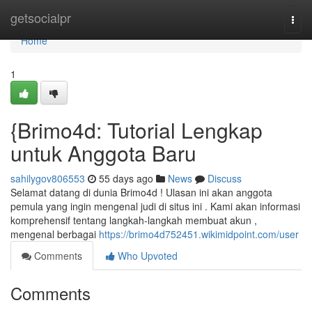
Home
getsocialpr
Togg
navi
Home
1
{Brimo4d: Tutorial Lengkap
untuk Anggota Baru
sahilygov806553
55 days ago
News
Discuss
Selamat datang di dunia Brimo4d ! Ulasan ini akan anggota
pemula yang ingin mengenal judi di situs ini . Kami akan informasi
komprehensif tentang langkah-langkah membuat akun ,
mengenal berbagai
https://brimo4d752451.wikimidpoint.com/user
Comments
Who Upvoted
Comments