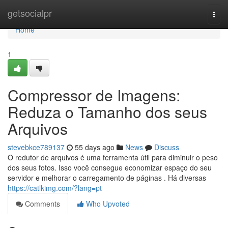
Home
getsocialpr
Togg
navi
Home
1
Compressor de Imagens:
Reduza o Tamanho dos seus
Arquivos
stevebkce789137
55 days ago
News
Discuss
O redutor de arquivos é uma ferramenta útil para diminuir o peso
dos seus fotos. Isso você consegue economizar espaço do seu
servidor e melhorar o carregamento de páginas . Há diversas
https://catlkimg.com/?lang=pt
Comments
Who Upvoted