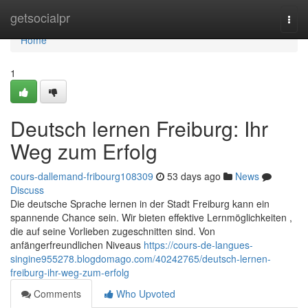
Home
getsocialpr
Togg
navi
Home
1
Deutsch lernen Freiburg: Ihr
Weg zum Erfolg
cours-dallemand-fribourg108309
53 days ago
News
Discuss
Die deutsche Sprache lernen in der Stadt Freiburg kann ein
spannende Chance sein. Wir bieten effektive Lernmöglichkeiten ,
die auf seine Vorlieben zugeschnitten sind. Von
anfängerfreundlichen Niveaus
https://cours-de-langues-
singine955278.blogdomago.com/40242765/deutsch-lernen-
freiburg-ihr-weg-zum-erfolg
Comments
Who Upvoted