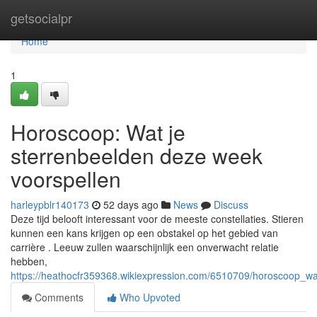
Home
getsocialpr
Home
1
Horoscoop: Wat je
sterrenbeelden deze week
voorspellen
harleypblr140173
52 days ago
News
Discuss
Deze tijd belooft interessant voor de meeste constellaties. Stieren
kunnen een kans krijgen op een obstakel op het gebied van
carrière . Leeuw zullen waarschijnlijk een onverwacht relatie
hebben,
https://heathocfr359368.wikiexpression.com/6510709/horoscoop_w
Comments
Who Upvoted