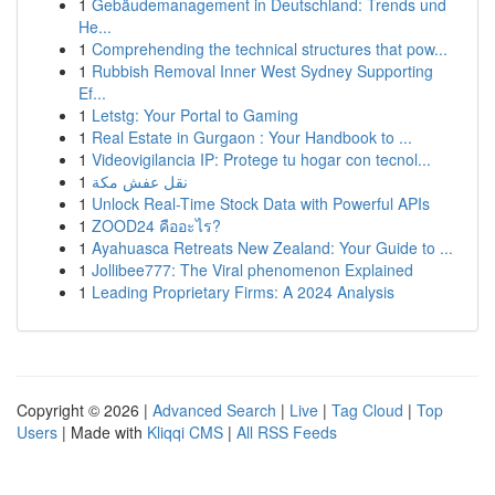
1
Gebäudemanagement in Deutschland: Trends und
He...
1
Comprehending the technical structures that pow...
1
Rubbish Removal Inner West Sydney Supporting
Ef...
1
Letstg: Your Portal to Gaming
1
Real Estate in Gurgaon : Your Handbook to ...
1
Videovigilancia IP: Protege tu hogar con tecnol...
1
نقل عفش مكة
1
Unlock Real-Time Stock Data with Powerful APIs
1
ZOOD24 คืออะไร?
1
Ayahuasca Retreats New Zealand: Your Guide to ...
1
Jollibee777: The Viral phenomenon Explained
1
Leading Proprietary Firms: A 2024 Analysis
Copyright © 2026 |
Advanced Search
|
Live
|
Tag Cloud
|
Top
Users
| Made with
Kliqqi CMS
|
All RSS Feeds