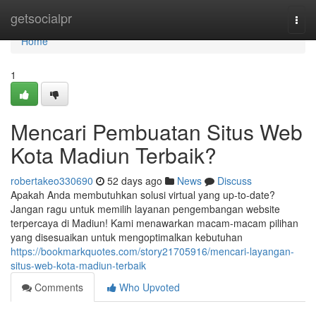
Home
getsocialpr
Togg
navi
Home
1
Mencari Pembuatan Situs Web
Kota Madiun Terbaik?
robertakeo330690
52 days ago
News
Discuss
Apakah Anda membutuhkan solusi virtual yang up-to-date?
Jangan ragu untuk memilih layanan pengembangan website
terpercaya di Madiun! Kami menawarkan macam-macam pilihan
yang disesuaikan untuk mengoptimalkan kebutuhan
https://bookmarkquotes.com/story21705916/mencari-layangan-
situs-web-kota-madiun-terbaik
Comments
Who Upvoted