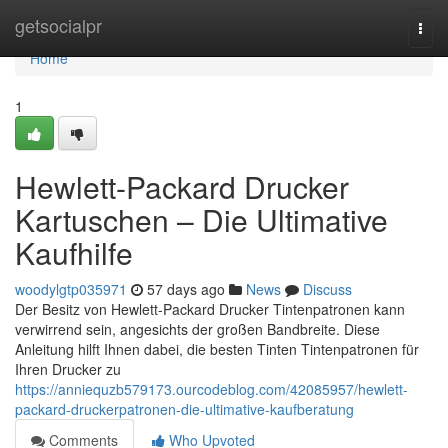
Home
getsocialpr
Togg
navi
Home
1
Hewlett-Packard Drucker
Kartuschen – Die Ultimative
Kaufhilfe
woodylgtp035971
57 days ago
News
Discuss
Der Besitz von Hewlett-Packard Drucker Tintenpatronen kann
verwirrend sein, angesichts der großen Bandbreite. Diese
Anleitung hilft Ihnen dabei, die besten Tinten Tintenpatronen für
Ihren Drucker zu
https://anniequzb579173.ourcodeblog.com/42085957/hewlett-
packard-druckerpatronen-die-ultimative-kaufberatung
Comments
Who Upvoted