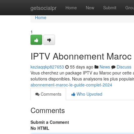
Home
getsocialpr
Home
New
Submit
Gro
Home
1
IPTV Abonnement Maroc 
keziaqqkp827653
55 days ago
News
Discuss
Vous cherchez un package IPTV au Maroc pour cette an
solutions disponibles. Nous analysons les plus populai
abonnement-maroc-le-guide-complet-2024
Comments
Who Upvoted
Comments
Submit a Comment
No HTML