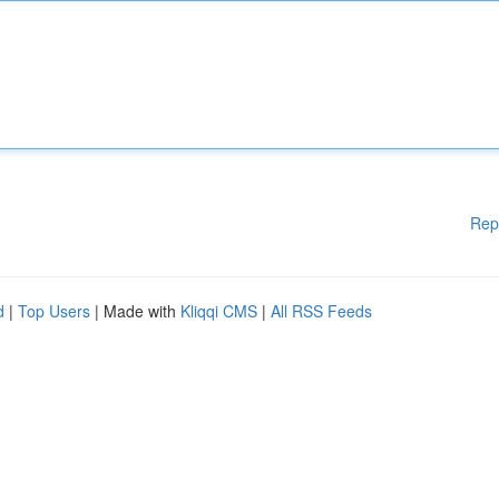
Rep
d
|
Top Users
| Made with
Kliqqi CMS
|
All RSS Feeds