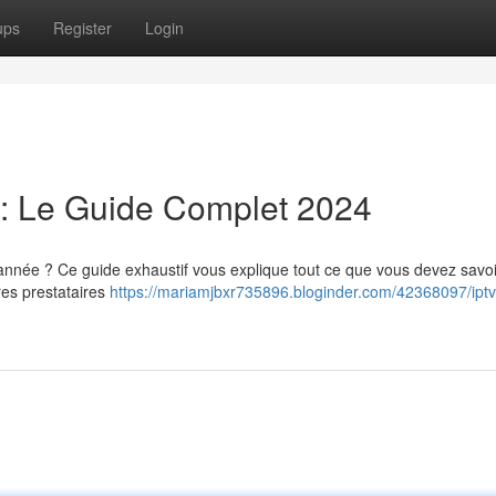
ups
Register
Login
: Le Guide Complet 2024
née ? Ce guide exhaustif vous explique tout ce que vous devez savoir
res prestataires
https://mariamjbxr735896.bloginder.com/42368097/iptv