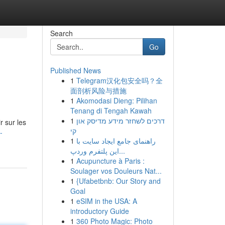
Search
Go
Published News
1
Telegram汉化包安全吗？全
面剖析风险与措施
1
Akomodasi Dieng: Pilihan
Tenang di Tengah Kawah
1
דרכים לשחזר מידע מדיסק און
 sur les
קי
-
1
راهنمای جامع ایجاد سایت با
این پلتفرم وردپ...
1
Acupuncture à Paris :
Soulager vos Douleurs Nat...
1
{Ufabetbnb: Our Story and
Goal
1
eSIM in the USA: A
introductory Guide
1
360 Photo Magic: Photo