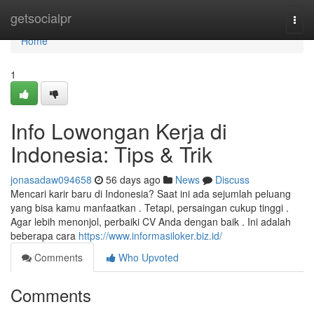
Home
getsocialpr
Togg
navi
Home
1
Info Lowongan Kerja di
Indonesia: Tips & Trik
jonasadaw094658
56 days ago
News
Discuss
Mencari karir baru di Indonesia? Saat ini ada sejumlah peluang
yang bisa kamu manfaatkan . Tetapi, persaingan cukup tinggi .
Agar lebih menonjol, perbaiki CV Anda dengan baik . Ini adalah
beberapa cara
https://www.informasiloker.biz.id/
Comments
Who Upvoted
Comments