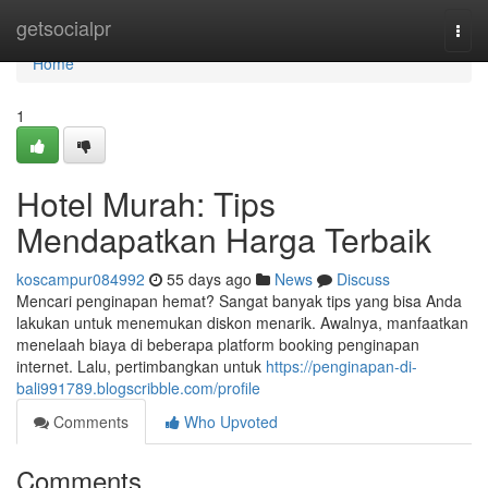
Home
getsocialpr
Togg
navi
Home
1
Hotel Murah: Tips
Mendapatkan Harga Terbaik
koscampur084992
55 days ago
News
Discuss
Mencari penginapan hemat? Sangat banyak tips yang bisa Anda
lakukan untuk menemukan diskon menarik. Awalnya, manfaatkan
menelaah biaya di beberapa platform booking penginapan
internet. Lalu, pertimbangkan untuk
https://penginapan-di-
bali991789.blogscribble.com/profile
Comments
Who Upvoted
Comments