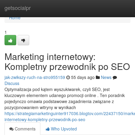
Home
getsocialpr
Home
1
Marketing internetowy:
Kompletny przewodnik po SEO
jak-zwikszy-ruch-na-stro955159
55 days ago
News
Discuss
Optymalizacja pod kątem wyszukiwarek, czyli SEO, jest
kluczowym elementem udanego promocji online . Ten poradnik
pojedynczo omawia podstawowe zagadnienia związane z
pozycjonowaniem witryny w wynikach
https://strategiamarketinguinter917036.blogtov.com/22437150/marke
internetowy-kompletny-przewodnik-po-seo
Comments
Who Upvoted