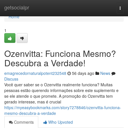
Home
getsocialpr
Togg
navi
Home
1
Ozenvitta: Funciona Mesmo?
Descubra a Verdade!
emagrecedornaturalpotent232548
56 days ago
News
Discuss
Você quer saber se o Ozenvitta realmente funciona? Muitas
pessoas estão querendo informações sobre este suplemento e
se ele atende o que promete. A promoção do Ozenvitta tem
gerado interesse, mas é crucial
https://myeasybookmarks.com/story7278846/ozenvitta-funciona-
mesmo-descubra-a-verdade
Comments
Who Upvoted