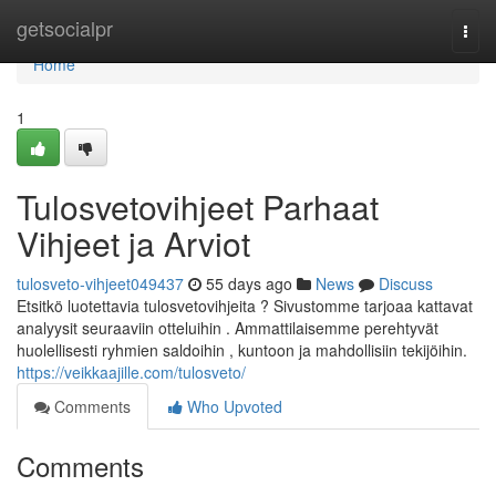
Home
getsocialpr
Togg
navi
Home
1
Tulosvetovihjeet Parhaat
Vihjeet ja Arviot
tulosveto-vihjeet049437
55 days ago
News
Discuss
Etsitkö luotettavia tulosvetovihjeita ? Sivustomme tarjoaa kattavat
analyysit seuraaviin otteluihin . Ammattilaisemme perehtyvät
huolellisesti ryhmien saldoihin , kuntoon ja mahdollisiin tekijöihin.
https://veikkaajille.com/tulosveto/
Comments
Who Upvoted
Comments