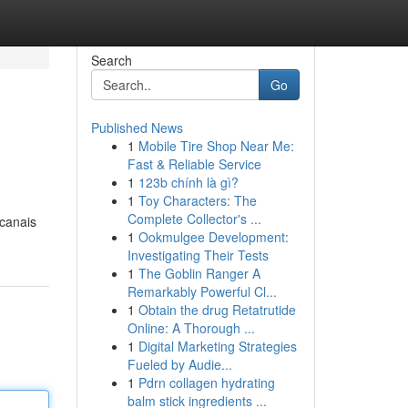
Search
Go
Published News
1
Mobile Tire Shop Near Me:
Fast & Reliable Service
1
123b chính là gì?
1
Toy Characters: The
Complete Collector's ...
 canais
1
Ookmulgee Development:
Investigating Their Tests
1
The Goblin Ranger A
Remarkably Powerful Cl...
1
Obtain the drug Retatrutide
Online: A Thorough ...
1
Digital Marketing Strategies
Fueled by Audie...
1
Pdrn collagen hydrating
balm stick ingredients ...