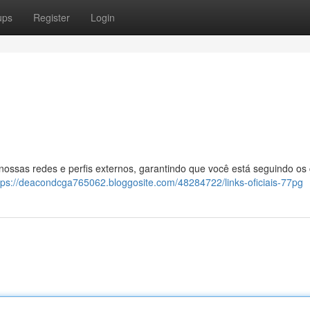
ups
Register
Login
 nossas redes e perfis externos, garantindo que você está seguindo os
tps://deacondcga765062.bloggosite.com/48284722/links-oficiais-77pg