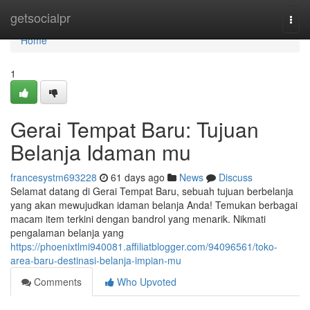
Home
getsocialpr
Togg
navi
Home
1
Gerai Tempat Baru: Tujuan
Belanja Idaman mu
francesystm693228
61 days ago
News
Discuss
Selamat datang di Gerai Tempat Baru, sebuah tujuan berbelanja
yang akan mewujudkan idaman belanja Anda! Temukan berbagai
macam item terkini dengan bandrol yang menarik. Nikmati
pengalaman belanja yang
https://phoenixtlmi940081.affiliatblogger.com/94096561/toko-
area-baru-destinasi-belanja-impian-mu
Comments
Who Upvoted