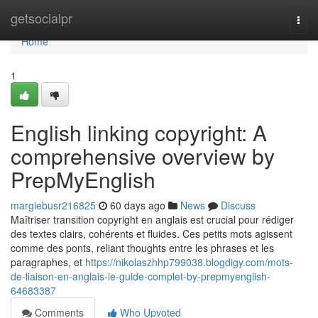
Home
getsocialpr
Togg
navi
Home
1
English linking copyright: A
comprehensive overview by
PrepMyEnglish
margiebusr216825
60 days ago
News
Discuss
Maîtriser transition copyright en anglais est crucial pour rédiger
des textes clairs, cohérents et fluides. Ces petits mots agissent
comme des ponts, reliant thoughts entre les phrases et les
paragraphes, et
https://nikolaszhhp799038.blogdigy.com/mots-
de-liaison-en-anglais-le-guide-complet-by-prepmyenglish-
64683387
Comments
Who Upvoted