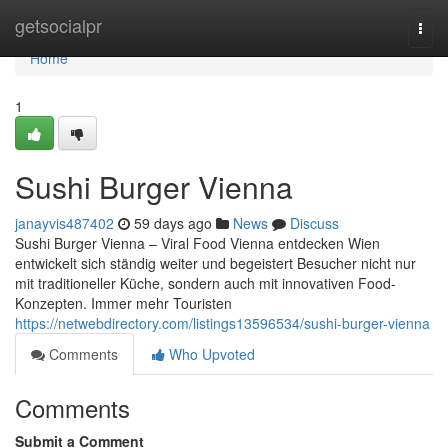
Home
getsocialpr
Togg
navi
Home
1
Sushi Burger Vienna
janayvis487402
59 days ago
News
Discuss
Sushi Burger Vienna – Viral Food Vienna entdecken Wien
entwickelt sich ständig weiter und begeistert Besucher nicht nur
mit traditioneller Küche, sondern auch mit innovativen Food-
Konzepten. Immer mehr Touristen
https://netwebdirectory.com/listings13596534/sushi-burger-vienna
Comments
Who Upvoted
Comments
Submit a Comment