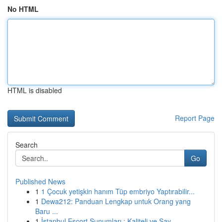
No HTML
HTML is disabled
Report Page
Search
Go
Published News
1
1 Çocuk yetişkin hanım Tüp embriyo Yaptırabilir...
1
Dewa212: Panduan Lengkap untuk Orang yang
Baru ...
1
İstanbul Escort Sunumları : Kaliteli ve Say...