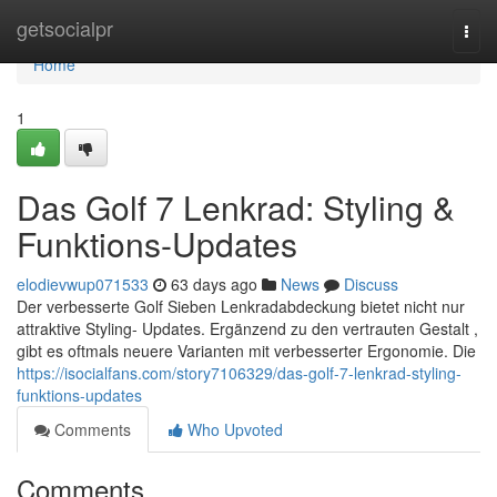
Home
getsocialpr
Togg
navi
Home
1
Das Golf 7 Lenkrad: Styling &
Funktions-Updates
elodievwup071533
63 days ago
News
Discuss
Der verbesserte Golf Sieben Lenkradabdeckung bietet nicht nur
attraktive Styling- Updates. Ergänzend zu den vertrauten Gestalt ,
gibt es oftmals neuere Varianten mit verbesserter Ergonomie. Die
https://isocialfans.com/story7106329/das-golf-7-lenkrad-styling-
funktions-updates
Comments
Who Upvoted
Comments