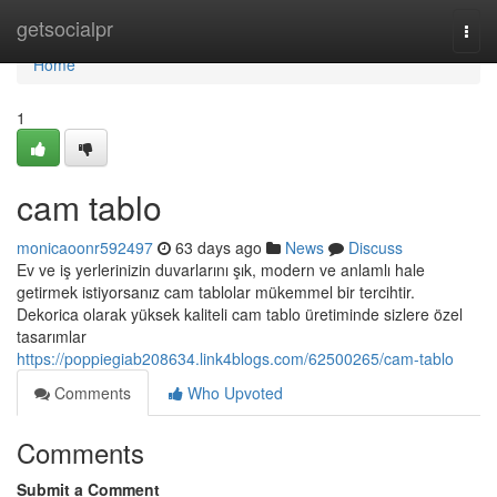
Home
getsocialpr
Togg
navi
Home
1
cam tablo
monicaoonr592497
63 days ago
News
Discuss
Ev ve iş yerlerinizin duvarlarını şık, modern ve anlamlı hale
getirmek istiyorsanız cam tablolar mükemmel bir tercihtir.
Dekorica olarak yüksek kaliteli cam tablo üretiminde sizlere özel
tasarımlar
https://poppiegiab208634.link4blogs.com/62500265/cam-tablo
Comments
Who Upvoted
Comments
Submit a Comment