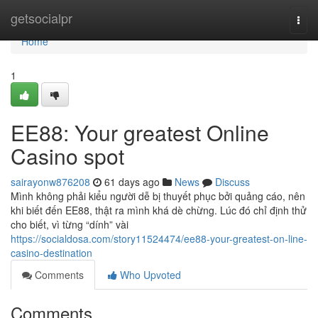
Home
getsocialpr
Togg
navi
Home
1
EE88: Your greatest Online
Casino spot
sairayonw876208
61 days ago
News
Discuss
Mình không phải kiểu người dễ bị thuyết phục bởi quảng cáo, nên
khi biết đến EE88, thật ra mình khá dè chừng. Lúc đó chỉ định thử
cho biết, vì từng “dính” vài
https://socialdosa.com/story11524474/ee88-your-greatest-on-line-
casino-destination
Comments
Who Upvoted
Comments