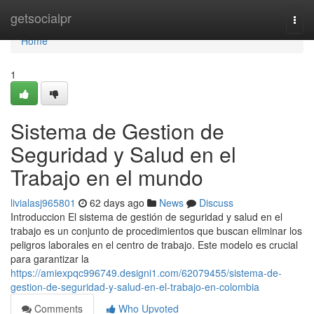
Home
getsocialpr
Togg
navi
Home
1
Sistema de Gestion de
Seguridad y Salud en el
Trabajo en el mundo
livialasj965801
62 days ago
News
Discuss
Introduccion El sistema de gestión de seguridad y salud en el
trabajo es un conjunto de procedimientos que buscan eliminar los
peligros laborales en el centro de trabajo. Este modelo es crucial
para garantizar la
https://amiexpqc996749.designi1.com/62079455/sistema-de-
gestion-de-seguridad-y-salud-en-el-trabajo-en-colombia
Comments
Who Upvoted