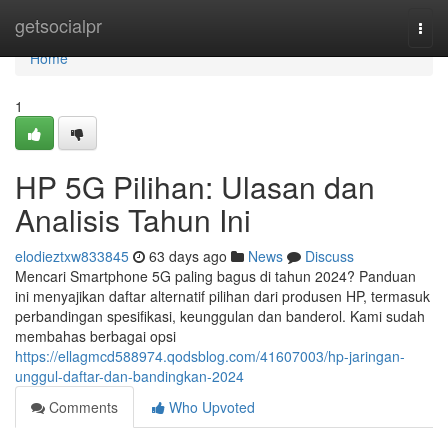
Home
getsocialpr
Togg
navi
Home
1
HP 5G Pilihan: Ulasan dan
Analisis Tahun Ini
elodieztxw833845
63 days ago
News
Discuss
Mencari Smartphone 5G paling bagus di tahun 2024? Panduan
ini menyajikan daftar alternatif pilihan dari produsen HP, termasuk
perbandingan spesifikasi, keunggulan dan banderol. Kami sudah
membahas berbagai opsi
https://ellagmcd588974.qodsblog.com/41607003/hp-jaringan-
unggul-daftar-dan-bandingkan-2024
Comments
Who Upvoted