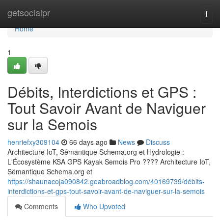
Home
getsocialpr
Togg
navi
Home
1
Débits, Interdictions et GPS :
Tout Savoir Avant de Naviguer
sur la Semois
henriefxy309104
66 days ago
News
Discuss
Architecture IoT, Sémantique Schema.org et Hydrologie :
L'Écosystème KSA GPS Kayak Semois Pro ????️ Architecture IoT,
Sémantique Schema.org et
https://shaunacoja090842.goabroadblog.com/40169739/débits-
interdictions-et-gps-tout-savoir-avant-de-naviguer-sur-la-semois
Comments
Who Upvoted