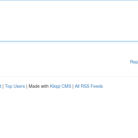
Rep
d
|
Top Users
| Made with
Kliqqi CMS
|
All RSS Feeds