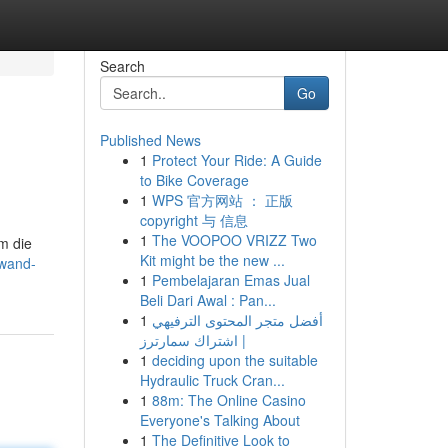
Search
Go
Published News
1
Protect Your Ride: A Guide
to Bike Coverage
1
WPS 官方网站 ： 正版
copyright 与 信息
1
The VOOPOO VRIZZ Two
m die
Kit might be the new ...
-wand-
1
Pembelajaran Emas Jual
Beli Dari Awal : Pan...
1
أفضل متجر المحتوى الترفيهي
| اشتراك سمارترز
1
deciding upon the suitable
Hydraulic Truck Cran...
1
88m: The Online Casino
Everyone's Talking About
1
The Definitive Look to