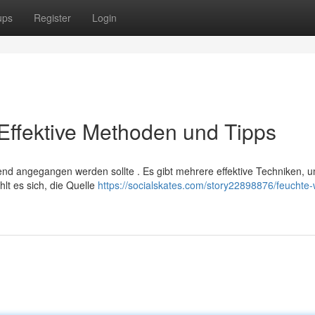
ups
Register
Login
Effektive Methoden und Tipps
d angegangen werden sollte . Es gibt mehrere effektive Techniken, u
t es sich, die Quelle
https://socialskates.com/story22898876/feuchte