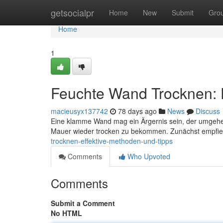
Home
getsocialpr
Home
New
Submit
Gro
Home
1
Feuchte Wand Trocknen: 
macieusyx137742
78 days ago
News
Discuss
Eine klamme Wand mag ein Ärgernis sein, der umgehen
Mauer wieder trocken zu bekommen. Zunächst empfiehl
trocknen-effektive-methoden-und-tipps
Comments
Who Upvoted
Comments
Submit a Comment
No HTML