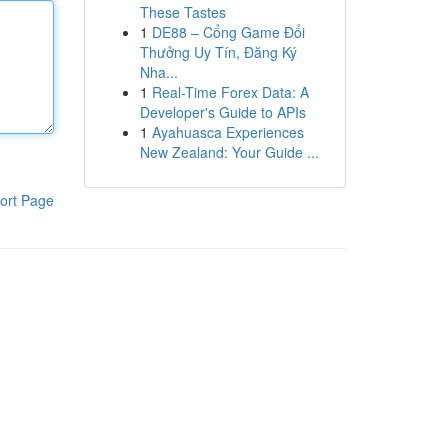
These Tastes
1
DE88 – Cổng Game Đổi
Thưởng Uy Tín, Đăng Ký
Nha...
1
Real-Time Forex Data: A
Developer's Guide to APIs
1
Ayahuasca Experiences
New Zealand: Your Guide ...
ort Page