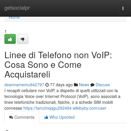
Home
getsocialpr
Togg
navi
Home
1
Linee di Telefono non VoIP:
Cosa Sono e Come
Acquistareli
deannamemu942797
77 days ago
News
Discuss
I recapiti cellulare non VoIP, a dispetto di quelli utilizzati con la
tecnologia Voice over Internet Protocol (VoIP), sono associati a
linee telefoniche tradizionali, fisiche, o a schede SIM mobili
connesse
https://tamzinqqgu292484.wikibyby.com/user
Comments
Who Upvoted