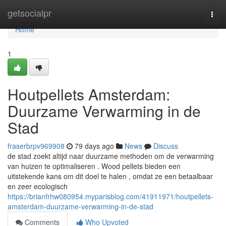
Home
getsocialpr
Togg
navi
Home
1
Houtpellets Amsterdam:
Duurzame Verwarming in de
Stad
fraserbrpv969908
79 days ago
News
Discuss
de stad zoekt altijd naar duurzame methoden om de verwarming
van huizen te optimaliseren . Wood pellets bieden een
uitstekende kans om dit doel te halen , omdat ze een betaalbaar
en zeer ecologisch
https://brianfrhw080954.myparisblog.com/41911971/houtpellets-
amsterdam-duurzame-verwarming-in-de-stad
Comments
Who Upvoted