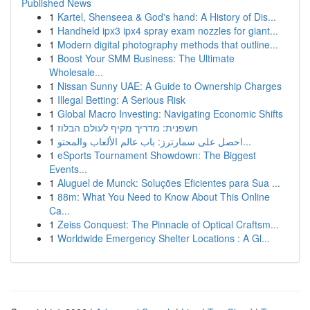
Published News
1
Kartel, Shenseea & God's hand: A History of Dis...
1
Handheld ipx3 ipx4 spray exam nozzles for giant...
1
Modern digital photography methods that outline...
1
Boost Your SMM Business: The Ultimate
Wholesale...
1
Nissan Sunny UAE: A Guide to Ownership Charges
1
Illegal Betting: A Serious Risk
1
Global Macro Investing: Navigating Economic Shifts
1
חשפנית: מדריך מקיף לעולם הבלוז
1
احصل على سمارترز: باب عالم الألعاب والمحتو...
1
eSports Tournament Showdown: The Biggest
Events...
1
Aluguel de Munck: Soluções Eficientes para Sua ...
1
88m: What You Need to Know About This Online
Ca...
1
Zeiss Conquest: The Pinnacle of Optical Craftsm...
1
Worldwide Emergency Shelter Locations : A Gl...