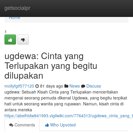
Home
getsocialpr
Home
1
ugdewa: Cinta yang
Terlupakan yang begitu
dilupakan
mollyfgif577120
81 days ago
News
Discuss
ugdewa: Sebuah Kisah Cinta yang Terlupakan menceritakan
mengenai seorang pemuda dikenal Ugdewa, yang begitu terpikat
hati untuk seorang wanita yang rupawan. Namun, kisah cinta di
antara mereka
https://abelhtdw841993.vigilwiki.com/7764313/ugdewa_cinta_yang
Comments
Who Upvoted