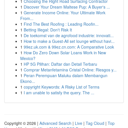
1
Choosing the Right Road Surfacing Contractor
1
Discover Your Dream Maltese Pup: A Buyer's ...
1
Generate Income Online: Your Ultimate Work
From...
1
Find The Best Roofing : Leading Roofin...
1
Betting Illegal: Don't Risk It
1
De toekomst van de agrofood industrie: innovati...
1
How to make a Guest-All set lounge without havi...
1
99ez.uk.com & 99ez.cn.com: A Comparative Look
1
How Do Zero Down Solar Loans Work in New
Mexico?
1
HP 5G Pilihan: Daftar dan Detail Terbaru
1
Comprar Metanfetamina Cristal Online: Riesgos y...
1
Peran Perempuan Maluku dalam Membangun
Ekono...
1
copyright Keywords: A Risky List of Terms
1
I am unable to satisfy the query. The ...
Copyright © 2026 |
Advanced Search
|
Live
|
Tag Cloud
|
Top