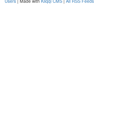
Users
| Made with
Kliqqi CMS
|
All RSS Feeds