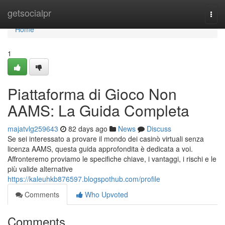
Home
getsocialpr
Togg
navi
Home
1
Piattaforma di Gioco Non
AAMS: La Guida Completa
majatvlg259643
82 days ago
News
Discuss
Se sei interessato a provare il mondo dei casinò virtuali senza
licenza AAMS, questa guida approfondita è dedicata a voi.
Affronteremo proviamo le specifiche chiave, i vantaggi, i rischi e le
più valide alternative
https://kaleuhkb876597.blogspothub.com/profile
Comments
Who Upvoted
Comments