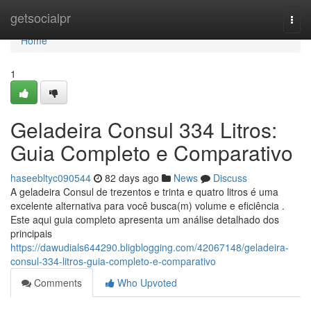
Home
getsocialpr
Togg
navi
Home
1
Geladeira Consul 334 Litros:
Guia Completo e Comparativo
haseebltyc090544
82 days ago
News
Discuss
A geladeira Consul de trezentos e trinta e quatro litros é uma
excelente alternativa para você busca(m) volume e eficiência .
Este aqui guia completo apresenta um análise detalhado dos
principais
https://dawudials644290.bligblogging.com/42067148/geladeira-
consul-334-litros-guia-completo-e-comparativo
Comments
Who Upvoted