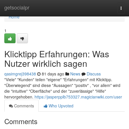
Home
getsocialpr
Togg
navi
Home
1
Klicktipp Erfahrungen: Was
Nutzer wirklich sagen
qasimgrej398438
81 days ago
News
Discuss
"Viele" "Kunden" teilen "eigene" "Erfahrungen" mit Klicktipp.
"Überwiegend" sind diese "Aussagen" "positiv" , "vor allem" wird
die "intuitive" "Oberfläche" und der "zuverlässige" "Hilfe"
hervorgehoben.
https://jasperpplb753327.magicianwiki.com/user
Comments
Who Upvoted
Comments