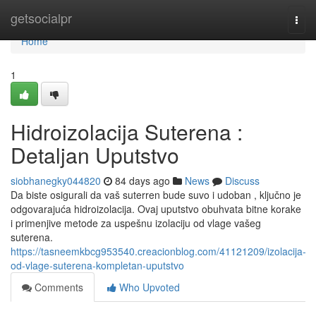
Home
getsocialpr
Togg
navi
Home
1
Hidroizolacija Suterena :
Detaljan Uputstvo
siobhanegky044820
84 days ago
News
Discuss
Da biste osigurali da vaš suterren bude suvo i udoban , ključno je
odgovarajuća hidroizolacija. Ovaj uputstvo obuhvata bitne korake
i primenjive metode za uspešnu izolaciju od vlage vašeg
suterena.
https://tasneemkbcg953540.creacionblog.com/41121209/izolacija-
od-vlage-suterena-kompletan-uputstvo
Comments
Who Upvoted