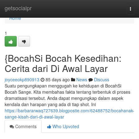
Home
getsocialpr
Togg
navi
Home
1
{BocahSi Bocah Kesedihan:
Cerita dari Di Awal Layar
joyceeokp890913
85 days ago
News
Discuss
Suatu pengungkapan menggugah ke kehidupan di BocahSi
Bocah Sange. Kita membahas fakta tentang terbentuk di proses
dramatisasi tersebut. Anda dapat mengungkap dalam aspek
kendala dan harapan yang ada di tiap shot. Ini
https://barbararwaq727639.blogpostie.com/62488752/bocahanak-
sange-kisah-dari-di-awal-layar
Comments
Who Upvoted