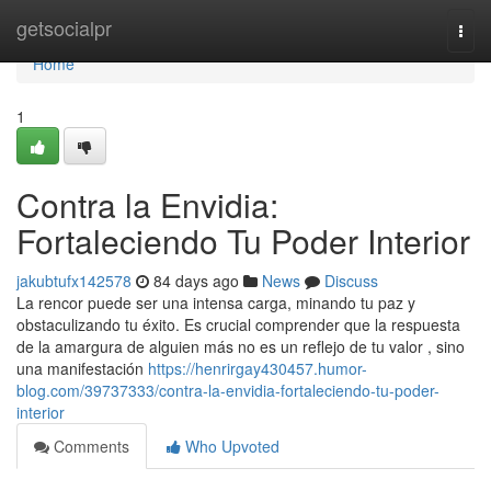
Home
getsocialpr
Togg
navi
Home
1
Contra la Envidia:
Fortaleciendo Tu Poder Interior
jakubtufx142578
84 days ago
News
Discuss
La rencor puede ser una intensa carga, minando tu paz y
obstaculizando tu éxito. Es crucial comprender que la respuesta
de la amargura de alguien más no es un reflejo de tu valor , sino
una manifestación
https://henrirgay430457.humor-
blog.com/39737333/contra-la-envidia-fortaleciendo-tu-poder-
interior
Comments
Who Upvoted