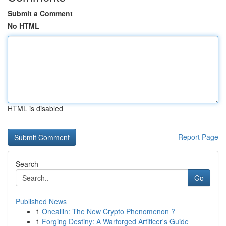
Submit a Comment
No HTML
HTML is disabled
Report Page
Search
Go
Published News
1
Oneallin: The New Crypto Phenomenon ?
1
Forging Destiny: A Warforged Artificer's Guide