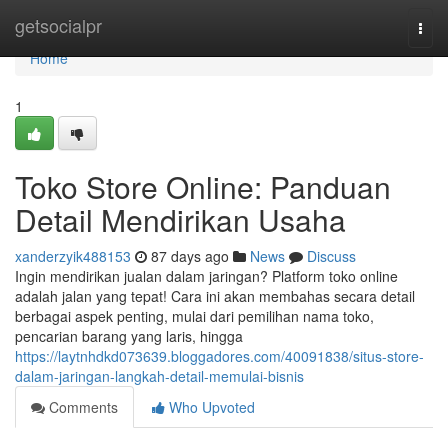
Home
getsocialpr
Togg
navi
Home
1
Toko Store Online: Panduan
Detail Mendirikan Usaha
xanderzyik488153
87 days ago
News
Discuss
Ingin mendirikan jualan dalam jaringan? Platform toko online
adalah jalan yang tepat! Cara ini akan membahas secara detail
berbagai aspek penting, mulai dari pemilihan nama toko,
pencarian barang yang laris, hingga
https://laytnhdkd073639.bloggadores.com/40091838/situs-store-
dalam-jaringan-langkah-detail-memulai-bisnis
Comments
Who Upvoted