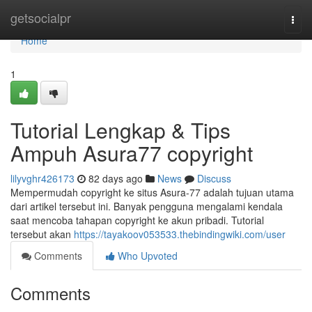
Home
getsocialpr
Togg
navi
Home
1
Tutorial Lengkap & Tips
Ampuh Asura77 copyright
lilyvghr426173
82 days ago
News
Discuss
Mempermudah copyright ke situs Asura-77 adalah tujuan utama
dari artikel tersebut ini. Banyak pengguna mengalami kendala
saat mencoba tahapan copyright ke akun pribadi. Tutorial
tersebut akan
https://tayakoov053533.thebindingwiki.com/user
Comments
Who Upvoted
Comments