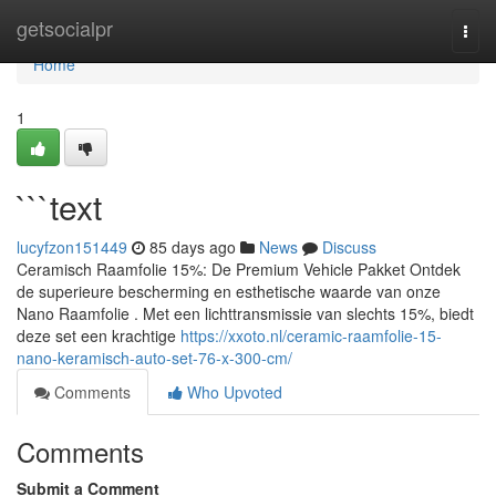
Home
getsocialpr
Togg
navi
Home
1
```text
lucyfzon151449
85 days ago
News
Discuss
Ceramisch Raamfolie 15%: De Premium Vehicle Pakket Ontdek
de superieure bescherming en esthetische waarde van onze
Nano Raamfolie . Met een lichttransmissie van slechts 15%, biedt
deze set een krachtige
https://xxoto.nl/ceramic-raamfolie-15-
nano-keramisch-auto-set-76-x-300-cm/
Comments
Who Upvoted
Comments
Submit a Comment