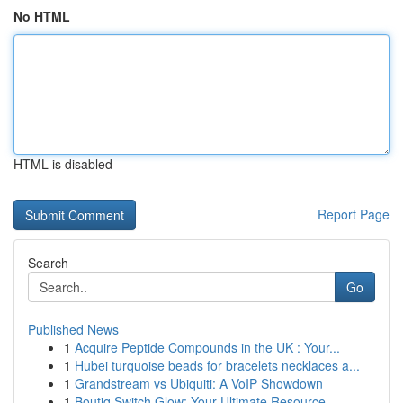
No HTML
HTML is disabled
Report Page
Search
Go
Published News
1
Acquire Peptide Compounds in the UK : Your...
1
Hubei turquoise beads for bracelets necklaces a...
1
Grandstream vs Ubiquiti: A VoIP Showdown
1
Boutiq Switch Glow: Your Ultimate Resource