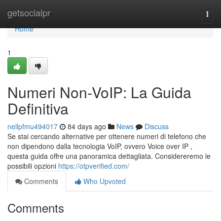
Home
getsocialpr
Togg
navi
Home
1
Numeri Non-VoIP: La Guida
Definitiva
nellpfmu494017
84 days ago
News
Discuss
Se stai cercando alternative per ottenere numeri di telefono che
non dipendono dalla tecnologia VoIP, ovvero Voice over IP ,
questa guida offre una panoramica dettagliata. Considereremo le
possibili opzioni
https://otpverified.com/
Comments
Who Upvoted
Comments