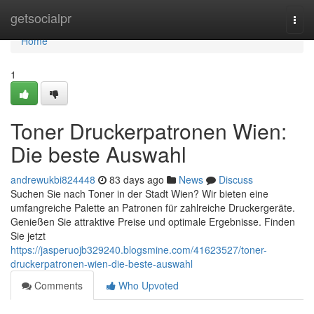
Home
getsocialpr
Togg
navi
Home
1
Toner Druckerpatronen Wien:
Die beste Auswahl
andrewukbi824448
83 days ago
News
Discuss
Suchen Sie nach Toner in der Stadt Wien? Wir bieten eine
umfangreiche Palette an Patronen für zahlreiche Druckergeräte.
Genießen Sie attraktive Preise und optimale Ergebnisse. Finden
Sie jetzt
https://jasperuojb329240.blogsmine.com/41623527/toner-
druckerpatronen-wien-die-beste-auswahl
Comments
Who Upvoted