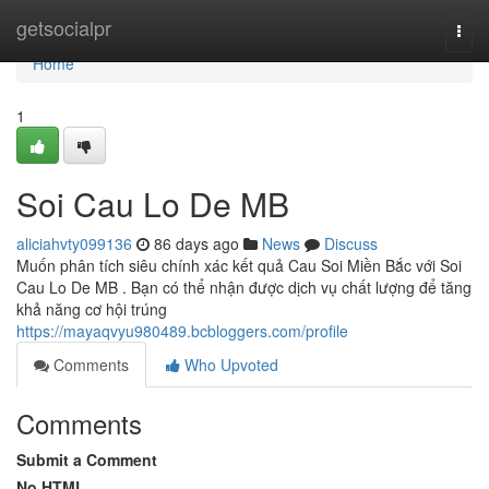
Home
getsocialpr
Togg
navi
Home
1
Soi Cau Lo De MB
aliciahvty099136
86 days ago
News
Discuss
Muốn phân tích siêu chính xác kết quả Cau Soi Miền Bắc với Soi
Cau Lo De MB . Bạn có thể nhận được dịch vụ chất lượng để tăng
khả năng cơ hội trúng
https://mayaqvyu980489.bcbloggers.com/profile
Comments
Who Upvoted
Comments
Submit a Comment
No HTML