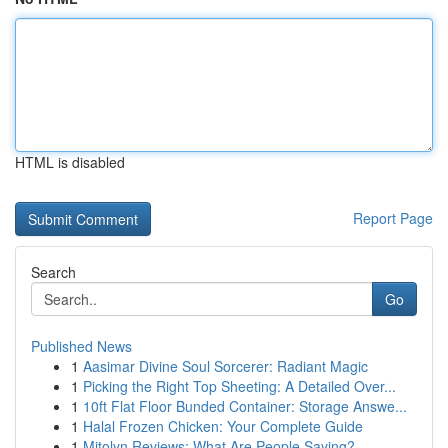
HTML is disabled
Report Page
Search
Go
Published News
1
Aasimar Divine Soul Sorcerer: Radiant Magic
1
Picking the Right Top Sheeting: A Detailed Over...
1
10ft Flat Floor Bunded Container: Storage Answe...
1
Halal Frozen Chicken: Your Complete Guide
1
Mitolyn Reviews: What Are People Saying?