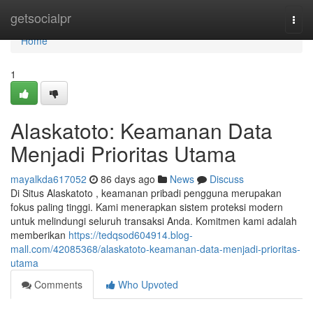
Home
getsocialpr
Togg
navi
Home
1
Alaskatoto: Keamanan Data
Menjadi Prioritas Utama
mayalkda617052
86 days ago
News
Discuss
Di Situs Alaskatoto , keamanan pribadi pengguna merupakan
fokus paling tinggi. Kami menerapkan sistem proteksi modern
untuk melindungi seluruh transaksi Anda. Komitmen kami adalah
memberikan
https://tedqsod604914.blog-
mall.com/42085368/alaskatoto-keamanan-data-menjadi-prioritas-
utama
Comments
Who Upvoted