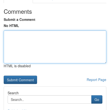
Comments
Submit a Comment
No HTML
HTML is disabled
Report Page
Search
Go